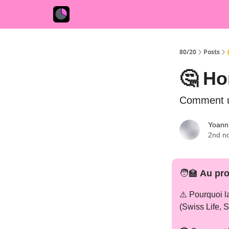
80/20
Posts
🤔 Ho
Comment ut
Yoann
2nd n
🧑‍🏫
Au pro
⚠️ Pourquoi l
(Swiss Life, 