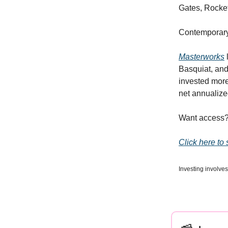
Gates, Rockefe
Contemporary 
Masterworks
l
Basquiat, an
invested more
net annualize
Want access
Click here to 
Investing involves