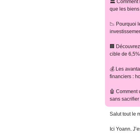
🏛️ Comment l
que les biens
📉 Pourquoi le
investissemen
🏢 Découvrez 
cible de 6,5%
💰 Les avanta
financiers : 
🤖 Comment ut
sans sacrifier 
Salut tout le 
Ici Yoann. J