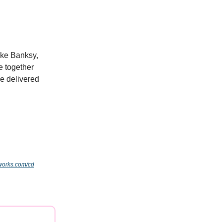
like Banksy,
 together
ve delivered
works.com/cd