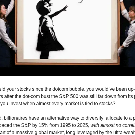
 held your stocks since the dotcom bubble, you would’ve been u
s after the dot-com bust the S&P 500 was still far down from its
you invest when almost every market is tied to stocks?
 billionaires have an alternative way to diversify: allocate to a 
utpaced the S&P by 15% from 1995 to 2025,
with almost no correl
 part of a massive global market, long leveraged by the ultra-wea