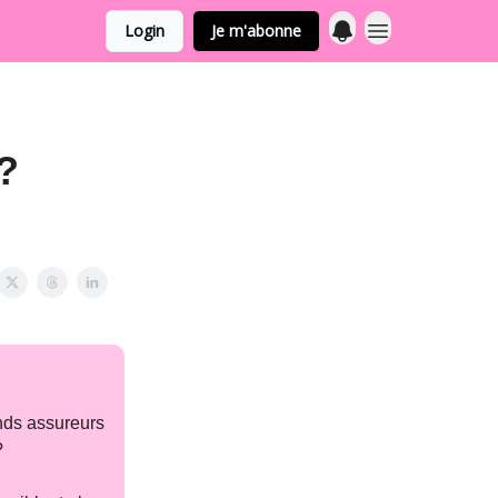
Login
Je m'abonne
?
nds assureurs
?