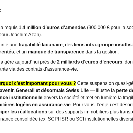
:
a requis
1,4 million d’euros d’amendes
(800 000 € pour la soc
pour Joachim Azan).
ointe une
traçabilité lacunaire
, des
liens intra-groupe insuff
entés
, et un
manque de transparence
dans la gestion.
a gère aujourd’hui près de
2 milliards d’euros d’encours
, don
ante via des contrats d’assurance-vie.
rquoi c’est important pour vous ?
Cette suspension quasi-g
avenir, Generali et désormais Swiss Life
— illustre la
perte d
nce institutionnelle
envers la société et met en lumière la fragi
lières logées en assurance-vie
. Pour vous, l’enjeu est déso
ciper les réallocations
sur des supports immobiliers plus transp
nance consolidée (ex. SCPI ISR ou SCI institutionnelles diversi