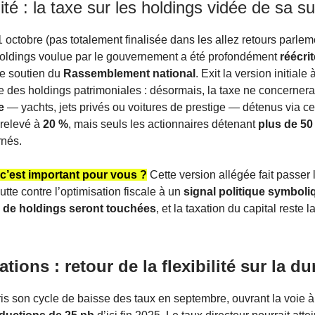
lité : la taxe sur les holdings vidée de sa 
 octobre (pas totalement finalisée dans les allez retours parleme
 holdings voulue par le gouvernement a été profondément
réécrit
le soutien du
Rassemblement national
. Exit la version initiale
e des holdings patrimoniales : désormais, la taxe ne concerner
e
— yachts, jets privés ou voitures de prestige — détenus via ce
 relevé à
20 %
, mais seuls les actionnaires détenant
plus de 50
rnés.
c’est important pour vous ?
Cette version allégée fait passer
lutte contre l’optimisation fiscale à un
signal politique symboli
 de holdings seront touchées
, et la taxation du capital reste 
tions : retour de la flexibilité sur la du
is son cycle de baisse des taux en septembre, ouvrant la voie 