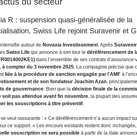
actus du secteur
ia R : suspension quasi-généralisée de la
lisation, Swiss Life rejoint Suravenir et G
intensifie autour de
Novaxia Investissement
. Après
Suravenir
ais
Swiss Life
qui annonce à son tour le
déréférencement de l
(FR0014002KE1)
dans l’ensemble de ses contrats d’assurance-v
n,
à compter du 3 novembre 2025
. La compagnie précise que c
est
liée à la procédure de sanction engagée par l’AMF
à l’enc
estissement et de son fondateur Joachim Azan
, principalem
s de gouvernance
. Bien que la
décision finale de la commi
 soit pas attendue avant fin novembre
, la plupart des assure
er les souscriptions à titre préventif
.
 se veut rassurante : « Ce déréférencement n’a aucun impact sur
 sur ce support. » Les encours existants restent donc inchangés
lle souscription ne sera possible
à partir de la date annonc