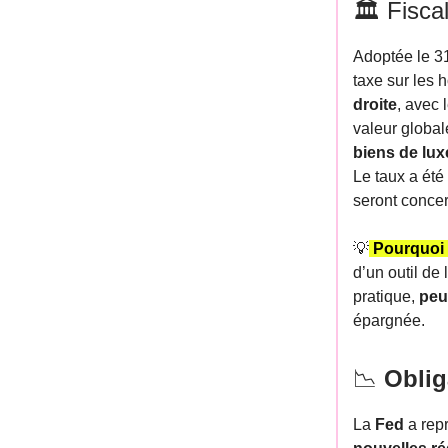
🏛️ Fisca
Adoptée le 31
taxe sur les
droite
, avec 
valeur global
biens de lux
Le taux a été
seront conce
💡
Pourquoi 
d’un outil de 
pratique,
peu
épargnée.
📉
Obliga
La
Fed
a repr