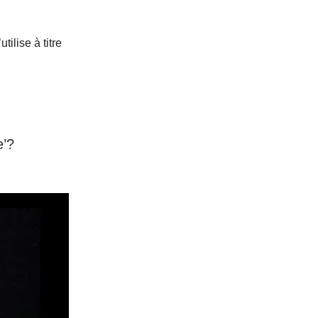
tilise à titre
e’?