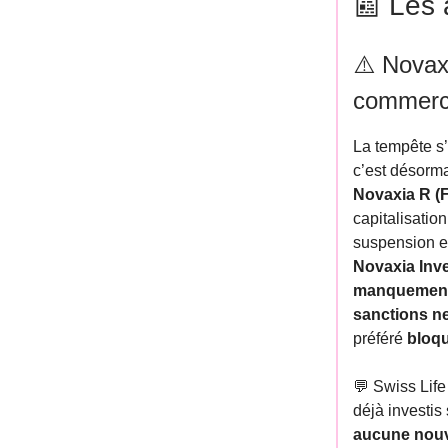
📰 Les 
⚠️ Novax
commercia
La tempête s’
c’est désorm
Novaxia R 
capitalisatio
suspension 
Novaxia Inv
manquement
sanctions ne
préféré
bloqu
💬 Swiss Life
déjà investis
aucune nouve