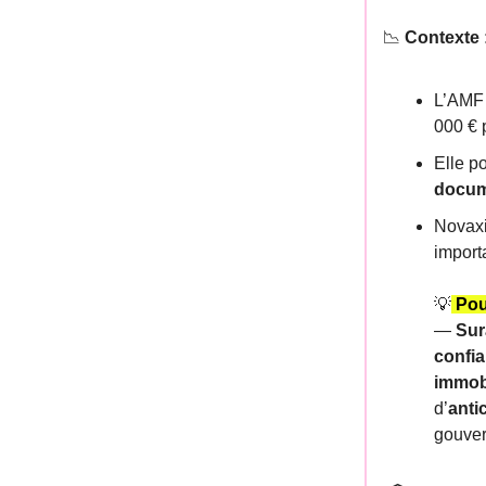
📉
Contexte 
L’AMF 
000 € 
Elle p
docum
Novaxi
import
💡
Pou
—
Sur
confia
immobi
d’
anti
gouver