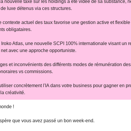
a nouvelle taxe sur les holdings a été vidée de sa substance, ne
 de luxe détenus via ces structures.
 contexte actuel des taux favorise une gestion active et flexible
ts obligataires.
Iroko Atlas, une nouvelle SCPI 100% internationale visant un 
 net avec une approche opportuniste.
ges et inconvénients des différents modes de rémunération des
honoraires vs commissions.
iliser concrètement l'IA dans votre business pour gagner en pro
la créativité.
monde !
’espère que vous avez passé un bon week-end.