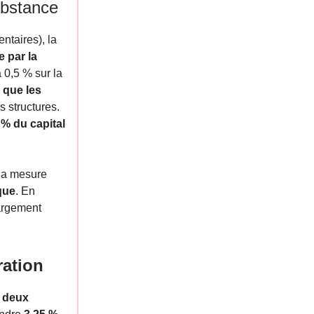
substance
ntaires), la
e par la
 à 0,5 % sur la
a
que les
s structures.
 % du capital
 la mesure
que
. En
largement
ration
à
deux