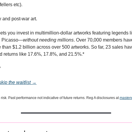
llers etc).
and post-war art.
ets you invest in multimillion-dollar artworks featuring legends 
d Picasso—
without needing millions
. Over 70,000 members have
 than $1.2 billion across over 500 artworks. So far, 23 sales ha
d returns like 17.6%, 17.8%, and 21.5%.*
?
skip the waitlist →
 risk. Past performance not indicative of future returns. Reg A disclosures at
master