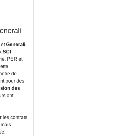
enerali
et
Generali
,
a SCI
ie, PER et
ette
ontre de
ent pour des
ssion des
urs ont
 les contrats
, mais
ée.