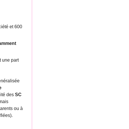
iété et 600
isamment
t une part
énéralisée
e
lité des
SC
rmais
arents ou à
fiées).