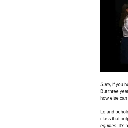
Sure
, if you
But three year
how else can 
Lo and behold,
class that o
equities
. It’s