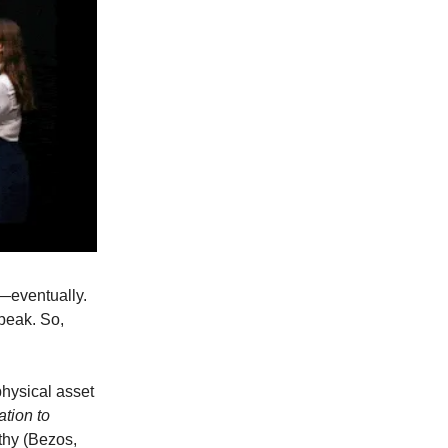
p—eventually.
 peak. So,
physical asset
ation to
lthy (Bezos,