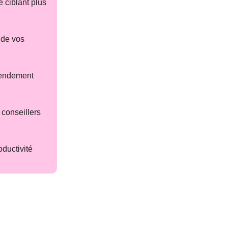
 ciblant plus
 de vos
rendement
 conseillers
ductivité