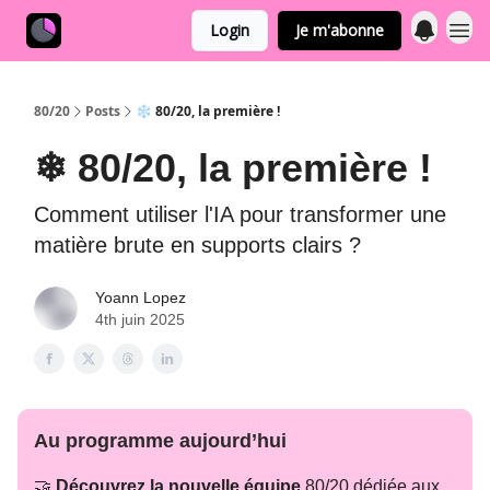
Login
Je m'abonne
80/20
Posts
❄ 80/20, la première !
❄ 80/20, la première !
Comment utiliser l'IA pour transformer une
matière brute en supports clairs ?
Yoann Lopez
4th juin 2025
Au programme aujourd’hui
🤝
Découvrez la nouvelle équipe
80/20 dédiée aux