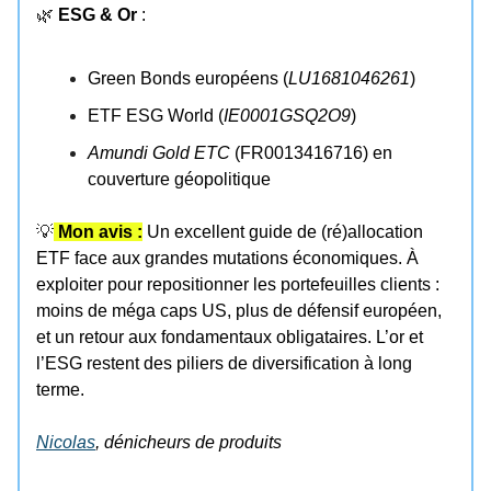
🌿
ESG & Or
:
Green Bonds européens (
LU1681046261
)
ETF ESG World (
IE0001GSQ2O9
)
Amundi Gold ETC
(FR0013416716) en
couverture géopolitique
💡
Mon avis :
Un excellent guide de (ré)allocation
ETF face aux grandes mutations économiques. À
exploiter pour repositionner les portefeuilles clients :
moins de méga caps US, plus de défensif européen,
et un retour aux fondamentaux obligataires. L’or et
l’ESG restent des piliers de diversification à long
terme.
Nicolas
, dénicheurs de produits