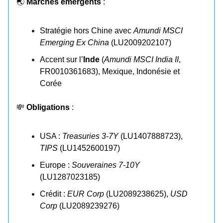
🌏
Marchés émergents
:
Stratégie hors Chine avec
Amundi MSCI
Emerging Ex China
(LU2009202107)
Accent sur l’
Inde
(
Amundi MSCI India II
,
FR0010361683), Mexique, Indonésie et
Corée
💸
Obligations
:
USA :
Treasuries 3-7Y
(LU1407888723),
TIPS
(LU1452600197)
Europe :
Souveraines 7-10Y
(LU1287023185)
Crédit :
EUR Corp
(LU2089238625),
USD
Corp
(LU2089239276)