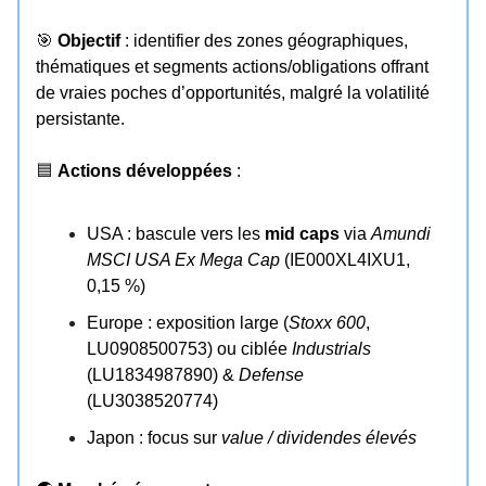
🎯
Objectif
: identifier des zones géographiques,
thématiques et segments actions/obligations offrant
de vraies poches d’opportunités, malgré la volatilité
persistante.
🟦
Actions développées
:
USA : bascule vers les
mid caps
via
Amundi
MSCI USA Ex Mega Cap
(IE000XL4IXU1,
0,15 %)
Europe : exposition large (
Stoxx 600
,
LU0908500753) ou ciblée
Industrials
(LU1834987890) &
Defense
(LU3038520774)
Japon : focus sur
value / dividendes élevés