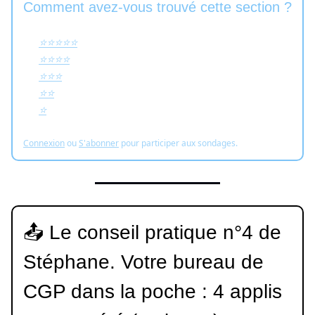
Comment avez-vous trouvé cette section ?
⭐️⭐️⭐️⭐️⭐️
⭐️⭐️⭐️⭐️
⭐️⭐️⭐️
⭐️⭐️
⭐️
Connexion
ou
S'abonner
pour participer aux sondages.
📤 Le conseil pratique n°4 de
Stéphane. Votre bureau de
CGP dans la poche : 4 applis