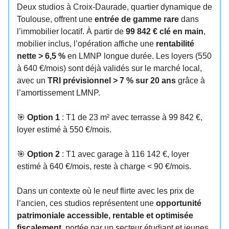
Deux studios à Croix-Daurade, quartier dynamique de
Toulouse, offrent une
entrée de gamme rare
dans
l’immobilier locatif. À partir de
99 842 € clé en main
,
mobilier inclus, l’opération affiche une
rentabilité
nette > 6,5 %
en LMNP longue durée. Les loyers (550
à 640 €/mois) sont déjà validés sur le marché local,
avec un
TRI prévisionnel > 7 % sur 20 ans
grâce à
l’amortissement LMNP.
🎯
Option 1
: T1 de 23 m² avec terrasse à 99 842 €,
loyer estimé à 550 €/mois.
🎯
Option 2
: T1 avec garage à 116 142 €, loyer
estimé à 640 €/mois, reste à charge < 90 €/mois.
Dans un contexte où le neuf flirte avec les prix de
l’ancien, ces studios représentent une
opportunité
patrimoniale accessible, rentable et optimisée
fiscalement
, portée par un secteur étudiant et jeunes